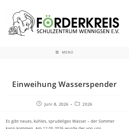
Zum
Inhalt
springen
MENÜ
Einweihung Wasserspender
Beitrag
Beitrags-
Juni 8, 2026
2026
veröffentlicht:
Kategorie:
Es gibt neues, kühles, sprudeliges Wasser – der Sommer
kann kommen. Am 12.05.2026 wurde der von uns