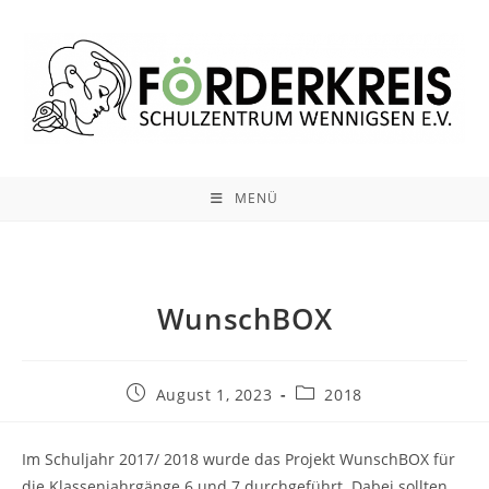
Zum
Inhalt
springen
MENÜ
WunschBOX
Beitrag
Beitrags-
August 1, 2023
2018
veröffentlicht:
Kategorie:
Im Schuljahr 2017/ 2018 wurde das Projekt WunschBOX für
die Klassenjahrgänge 6 und 7 durchgeführt. Dabei sollten